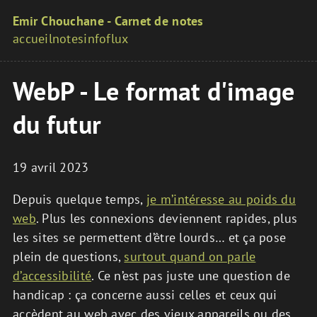
Aller au contenu principal
Emir Chouchane - Carnet de notes
accueil
notes
info
flux
Menu de navigation principal
WebP - Le format d'image
du futur
19 avril 2023
Depuis quelque temps,
je m’intéresse au poids du
web
. Plus les connexions deviennent rapides, plus
les sites se permettent d’être lourds… et ça pose
plein de questions,
surtout quand on parle
d’accessibilité
. Ce n’est pas juste une question de
handicap : ça concerne aussi celles et ceux qui
accèdent au web avec des vieux appareils ou des