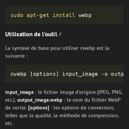
sudo
apt-get
install
 webp
Utilisation de l'outil
#
La syntaxe de base pour utiliser cwebp est la
suivante :
cwebp 
[
options
]
 input_image 
-o
 outpu
input_image
: le fichier image d'origine (JPEG, PNG,
etc.).
output_image.webp
: le nom du fichier WebP
de sortie.
[options]
: les options de conversion,
telles que la qualité, la méthode de compression,
etc.